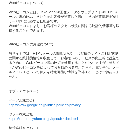
Webビーコンについて
Webビーコンとは、JavaScriptや画像データをウェブサイトやHTMLメ
ールに埋め込み、それらをお客様が閲覧した際に、その閲覧情報をWeb
サーバ側に記録する仕組みです。
Webビーコンにより、お客様のアクセス状況に関する統計的情報等を取
得することができます。
Webビーコンの用途について
当サイトでは、HTMLメールの閲覧状況や、お客様のサイトご利用状況
に関する統計的情報を収集して、お客様へのサービスの向上等に役立て
るために、Webビーコン等の技術を使用することがありますが、当サイ
トがWebビーコン等によってお客様のお名前、ご住所、電話番号、メー
ルアドレスといった個人を特定可能な情報を取得することは一切ありま
せん。
オプトアウトページ
グーグル株式会社
https://www.google.co.jp/intl/ja/policies/privacy/
ヤフー株式会社
https://btoptout.yahoo.co.jp/optout/index.html
株式会社リクルート