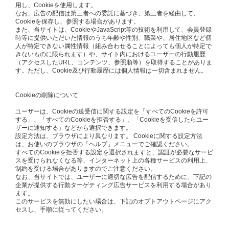
用し、Cookieを使用します。
なお、広告の配信は第三者への委託に基づき、第三者を経由して、
Cookieを保存し、参照する場合があります。
また、当サイトは、CookieやJavaScript等の技術を利用して、会員登録
時等に提供いただいた情報のうち年齢や性別、職業や、居住地区など個
人が特定できない属性情報（組み合わせることによっても個人が特定で
きないものに限られます）や、サイト内におけるユーザーの行動履歴
（アクセスしたURL、コンテンツ、参照順等）を取得することがありま
す。ただし、Cookie及び行動履歴には個人情報は一切含まれません。
Cookieの削除について
ユーザーは、Cookieの送受信に関する設定を「すべてのCookieを許可
する」、「すべてのCookieを拒否する」、「Cookieを受信したらユー
ザーに通知する」などから選択できます。
設定方法は、ブラウザにより異なります。 Cookieに関する設定方法
は、お使いのブラウザの「ヘルプ」メニューでご確認ください。
すべてのCookieを拒否する設定を選択されますと、認証が必要なサービ
スを受けられなくなる等、インターネット上の各種サービスの利用上、
制約を受ける場合がありますのでご注意ください。
なお、当サイトでは、ユーザーに適切な広告を配信するために、下記の
企業が提供する行動ターゲティング広告サービスを利用する場合があり
ます。
このサービスを無効にしたい場合は、下記のオプトアウトページにアク
セスし、手順に従ってください。