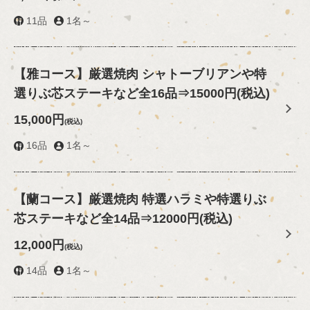
11品
1名～
【雅コース】厳選焼肉 シャトーブリアンや特
選りぶ芯ステーキなど全16品⇒15000円(税込)
この店舗情報をシェアする
15,000円
(税込)
【ご予約の方全員に】 ワンドリンクプレゼント☆ | 肉匠 煙
16品
1名～
の美学
北海道函館市本町２２－１１グリーンエステート1階
https://nikusyokemurinobigaku.owst.jp/coupons/221972166
【蘭コース】厳選焼肉 特選ハラミや特選りぶ
芯ステーキなど全14品⇒12000円(税込)
お店情報をコピー
12,000円
(税込)
14品
1名～