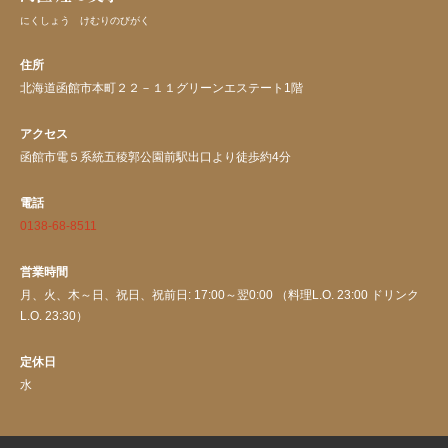
にくしょう けむりのびがく
住所
北海道函館市本町２２－１１グリーンエステート1階
アクセス
函館市電５系統五稜郭公園前駅出口より徒歩約4分
電話
0138-68-8511
営業時間
月、火、木～日、祝日、祝前日: 17:00～翌0:00 （料理L.O. 23:00 ドリンク
L.O. 23:30）
定休日
水