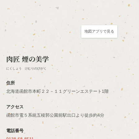
地図アプリで見る
この店舗情報をシェアする
肉匠 煙の美学
アクセス | 肉匠 煙の美学
北海道函館市本町２２－１１グリーンエステート1階
にくしょう けむりのびがく
https://nikusyokemurinobigaku.owst.jp/map
住所
お店情報をコピー
北海道函館市本町２２－１１グリーンエステート1階
アクセス
函館市電５系統五稜郭公園前駅出口より徒歩約4分
閉じる
電話番号