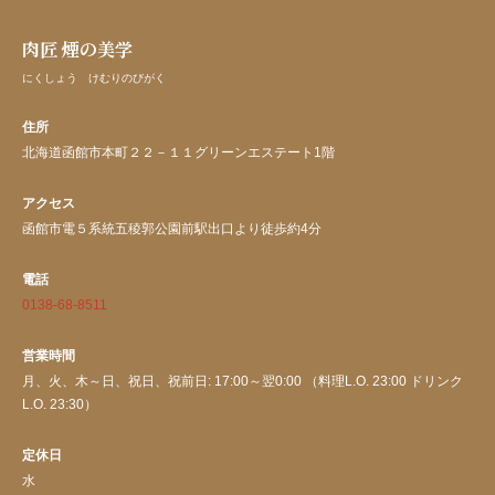
肉匠 煙の美学
にくしょう けむりのびがく
住所
北海道函館市本町２２－１１グリーンエステート1階
アクセス
函館市電５系統五稜郭公園前駅出口より徒歩約4分
電話
0138-68-8511
営業時間
月、火、木～日、祝日、祝前日: 17:00～翌0:00 （料理L.O. 23:00 ドリンク
L.O. 23:30）
定休日
水