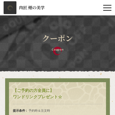
肉匠 煙の美学
クーポン
Coupon
【ご予約の方全員に】
ワンドリンクプレゼント☆
提示条件
予約時＆注文時