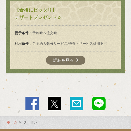
クーポン | 肉匠 煙の美学
【食後にピッタリ】
北海道函館市本町２２－１１グリーンエステート1階
デザートプレゼント☆
https://nikusyokemurinobigaku.owst.jp/coupons
お店情報をコピー
提示条件
予約時＆注文時
利用条件
ご予約人数分サービス/他券・サービス併用不可
詳細を見る
閉じる
ホーム
クーポン