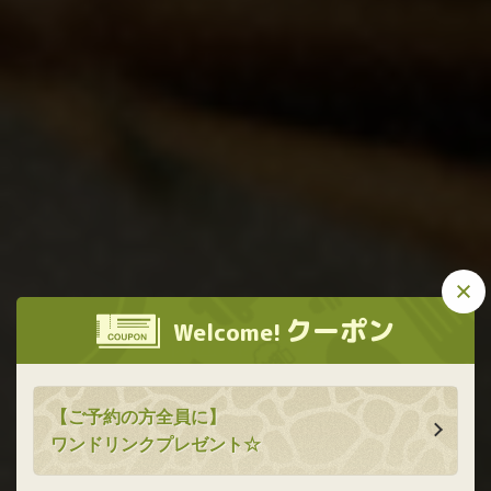
この店舗情報をシェアする
肉匠 煙の美学
クーポン
Welcome!
肉匠 煙の美学
北海道函館市本町２２－１１グリーンエステート1階
https://nikusyokemurinobigaku.owst.jp/
【ご予約の方全員に】
お店情報をコピー
ワンドリンクプレゼント☆